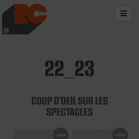
LES RICHES-CLAIR
NAV
22_23
COUP D'OEIL SUR LES
SPECTACLES
TERMINÉ
TERMINÉ