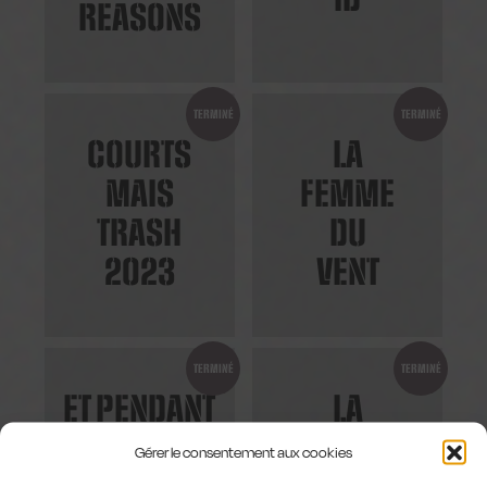
ID
REASONS
TERMINÉ
TERMINÉ
COURTS
LA
MAIS
FEMME
TRASH
DU
2023
VENT
TERMINÉ
TERMINÉ
ET PENDANT
LA
CE TEMPS-
FERME
Gérer le consentement aux cookies