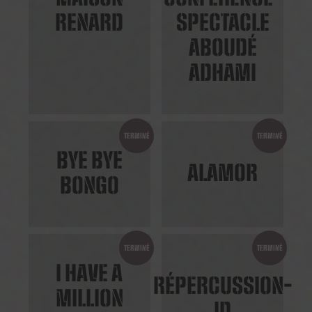
RENARD
SPECTACLE
ABOUDÉ
ADHAMI
TERMINÉ
TERMINÉ
BYE BYE
ALAMOR
BONGO
TERMINÉ
TERMINÉ
I HAVE A
RÉPERCUSSION-
MILLION