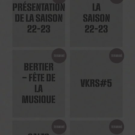
PRÉSENTATION
LA
DE LA SAISON
SAISON
22-23
22-23
TERMINÉ
TERMINÉ
BERTIER
– FÊTE DE
VKRS#5
LA
MUSIQUE
TERMINÉ
TERMINÉ