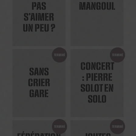
PAS
MANGOUL
S’AIMER
UN PEU ?
TERMINÉ
TERMINÉ
CONCERT
SANS
: PIERRE
CRIER
SOLOT EN
GARE
SOLO
TERMINÉ
TERMINÉ