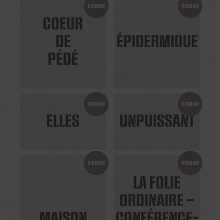
TERMINÉ
TERMINÉ
COEUR
DE
ÉPIDERMIQUE
PÉDÉ
TERMINÉ
TERMINÉ
ELLES
UNPUISSANT
TERMINÉ
TERMINÉ
LA FOLIE
ORDINAIRE –
MAISON
CONFÉRENCE-