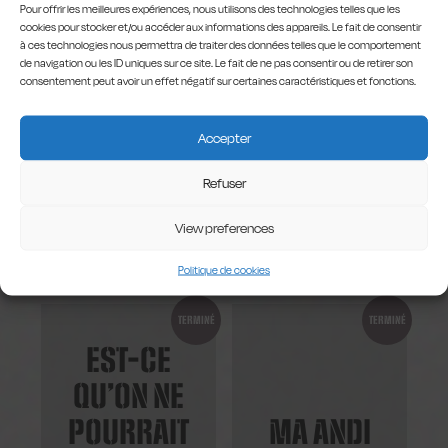
LÀ CHEZ LES
DES
Pour offrir les meilleures expériences, nous utilisons des technologies telles que les
DUGAUMIER
ANIMAUX
cookies pour stocker et/ou accéder aux informations des appareils. Le fait de consentir
à ces technologies nous permettra de traiter des données telles que le comportement
de navigation ou les ID uniques sur ce site. Le fait de ne pas consentir ou de retirer son
consentement peut avoir un effet négatif sur certaines caractéristiques et fonctions.
TERMINÉ
TERMINÉ
Accepter
LES
CASTING
Refuser
DEMENTED
DIVA
BROTHERS
View preferences
Politique de cookies
TERMINÉ
TERMINÉ
EST-CE
QU’ON NE
POURRAIT
MA ANDI