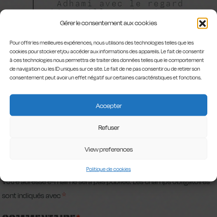
Adhami avec le regard
bienveillant d'Eric De
Staercke
Gérer le consentement aux cookies
Pour offrir les meilleures expériences, nous utilisons des technologies telles que les
cookies pour stocker et/ou accéder aux informations des appareils. Le fait de consentir
à ces technologies nous permettra de traiter des données telles que le comportement
de navigation ou les ID uniques sur ce site. Le fait de ne pas consentir ou de retirer son
consentement peut avoir un effet négatif sur certaines caractéristiques et fonctions.
Accepter
LAISSER UN
Refuser
COMMENTAIRE
View preferences
Politique de cookies
Votre adresse e-mail ne sera pas publiée.
Les champs obligatoires
sont indiqués avec
*