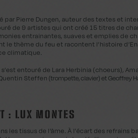
é par Pierre Dungen, auteur des textes et inte
ntouré de 9 artistes qui ont créé 15 titres de ch
monies entrainantes, suaves et emplies de ch
nt le thème du feu et racontent l’histoire d’E
ce climatique.
r s’est entouré de Lara Herbinia (choeurs), Am
Quentin Steffen
(trompette, clavier)
et Geoffrey H
T : LUX MONTES
 les tissus de l’âme. À l’écart des refrains b