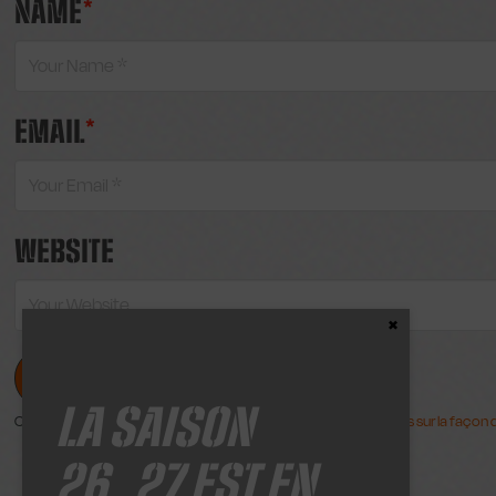
NAME
*
EMAIL
*
WEBSITE
Close the Content
LA SAISON
Ce site utilise Akismet pour réduire les indésirables.
En savoir plus sur la faço
26_27 EST EN