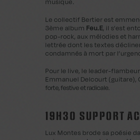
musique.
Le collectif Bertier est emmen
3ème album
Feu.E
, il s’est e
pop-rock, aux mélodies et har
lettrée dont les textes décline
condamnés à mort par l’urgen
Pour le live, le leader-flambeu
Emmanuel Delcourt (guitare), 
forte, festive et radicale.
19H30 SUPPORT AC
Lux Montes brode sa poésie dans