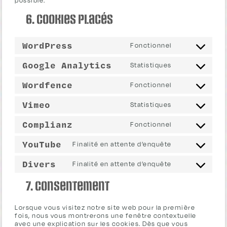
possible.
6. Cookies placés
WordPress
Fonctionnel
Consent
to
Google Analytics
Statistiques
Consent
service
to
Wordfence
Fonctionnel
wordpress
Consent
service
to
Vimeo
Statistiques
google-
Consent
service
analytics
to
Complianz
Fonctionnel
wordfence
Consent
service
to
YouTube
Finalité en attente d’enquête
vimeo
Consent
service
to
Divers
Finalité en attente d’enquête
complianz
Consent
service
to
7. Consentement
youtube
service
divers
Lorsque vous visitez notre site web pour la première
fois, nous vous montrerons une fenêtre contextuelle
avec une explication sur les cookies. Dès que vous