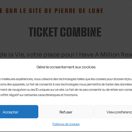
E SUR LE SITE DE PIERRE DE LUNE
TICKET COMBINE
de la Vie, votre place pour I Have A Million R
our découvrir
Tacoma Garage
, ou l’épopée im
Gérer le consentement aux cookies
 Vie
du 7 au 18 février.
les meilleures expériences, nous utilisons des technologies telles que les cookies pour stocker et/o
ions des appareils. Le fait de consentir à ces technologies nous permettra de traiter des données
ticket pour Tacoma Garage, alors vous pouvez
ent de navigation ou les ID uniques sur ce site. Le fait de ne pas consentir ou de retirer son co
tations en soirée pour Maison Renard ! !
n effet négatif sur certaines caractéristiques et fonctions.
!
Accepter
Refuser
View preferen
Politique de cookies
DEWEZ | AIDE À L’ÉCRITURE JEAN-