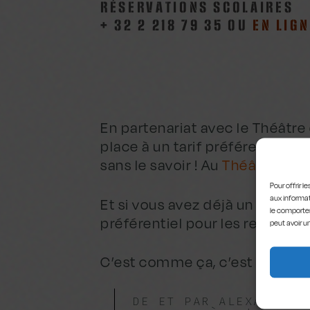
RÉSERVATIONS SCOLAIRES
+ 32 2 218 79 35 OU
EN LIGN
En partenariat avec le Théâtre 
place à un tarif préférentiel p
sans le savoir ! Au
Théâtre de la
Pour offrir 
aux informat
Et si vous avez déjà un votre 
le comportem
préférentiel pour les représen
peut avoir u
C’est comme ça, c’est cadeau 
DE ET PAR ALEXANDRE 