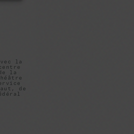
avec la
centre
de la
théâtre
ervice
naut, de
édéral