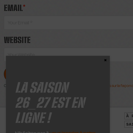
EMAIL
*
WEBSITE
Close the Content
LA SAISON
Ce site utilise Akismet pour réduire les indésirables.
En savoir plus sur la faço
26_27 EST EN
LIGNE !
LES RICHES-CLAIRES
À 
24, rue des Riches
SA
Claires