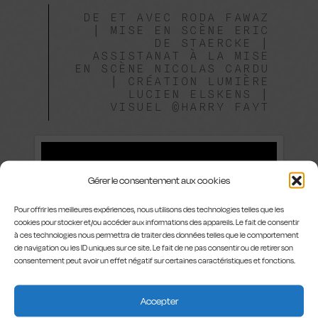
DE ET AVEC RODA FAWAZ
| MISE EN SCÈNE ERIC
DE STAERCKE |
ASSISTANAT À LA MISE
EN SCÈNE NICOLAS CARDU
| CRÉATION LUMIÈRE
LUCIEN ELSKENS |
VISUEL ©HARRY FAYT
Gérer le consentement aux cookies
Pour offrir les meilleures expériences, nous utilisons des technologies telles que les
cookies pour stocker et/ou accéder aux informations des appareils. Le fait de consentir
à ces technologies nous permettra de traiter des données telles que le comportement
de navigation ou les ID uniques sur ce site. Le fait de ne pas consentir ou de retirer son
consentement peut avoir un effet négatif sur certaines caractéristiques et fonctions.
Accepter