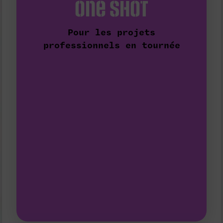
one shot
programmation de cette même
saison dépendent de la
Les
créneaux disponibles
sur une
Pour les projets
professionnels en tournée
innovants.
favoriser les formes et les imaginaires
déterminant, nous veillerons à
projet est ici un critère moins
Si l'émergence des porteur·euses de
d'un quota Art et Vie.
Pour ces achats, nous bénéficions
professionnels en tournée.
maximum
de spectacles
achetons une ou deux représentations
d'autres évènements plus rares,
nous
Dans le cadre des
Lundis-Théâtre
, ou