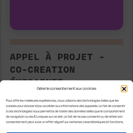
projets professionnels qui ont déjà
Nous ouvrons nos plateaux à des
APPEL À PROJET -
CO-CREATION
ÉMERGENTE
Gérer le consentement aux cookies
PAR “ÉMERGENCE”, IL FAUT
Pour offrir les meilleures expériences, nous utilisons des technologies telles que les
cookies pour stocker et/ou accéder aux informations des appareils. Le fait de consentir
ENTENDRE ICI LA CONCRÉTISATION
à ces technologies nous permettra de traiter des données telles que le comportement
D’UN PREMIER GESTE ARTISTIQUE
de navigation ou les ID uniques sur ce site. Le fait de ne pas consentir ou de retirer son
consentement peut avoir un effet négatif sur certaines caractéristiques et fonctions.
(ÉCRITURE, MISE EN SCÈNE, ESSAI