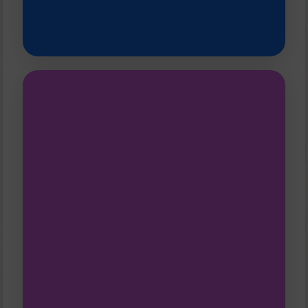
Nous ouvrons nos espaces pour un
Plus d'infos et Contact
- La saison 25-26 est clôturée. -
programmation en 26/27).
suivante (ex : avril 2026 pour une
proposer un créneau sur la saison
vous fin mars / début avril
pour vous
positivement
nous reviendrons vers
et, si nous décidons d'y répondre
demande sera lue et prise en compte,
saison. Nous vous assurons que votre