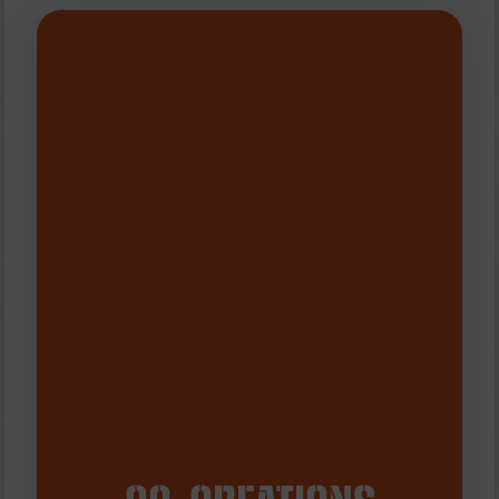
En savoir plus
pour la saison 27-28 est clôturé --
-- L'appel à projets de co-création
Wallonie-Bruxelles, en Belgique.
s’adresse aux artistes de la Fédération
L’appel à projet pour la saison 27_28
alloué au projet.
budget de création est également
un apport en production dans le
En fonction des budgets disponibles,
technique en apport en service.
des représentations et l’accueil