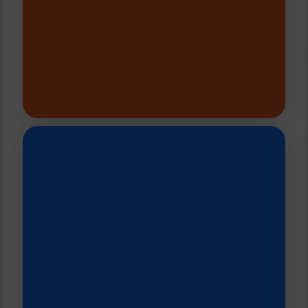
concrétisation d’un premier geste
"émergence", il faut entendre ici la
professionnels émergents. Par
pour la création de projets
Nous offrons un accompagnement
Plus d'infos et Contact
été distribué jusque juin 2026 -
- Tous les créneaux disponibles ont
résidence en 26/27).
suivante (ex : avril 2026 pour une
proposer un créneau sur la saison