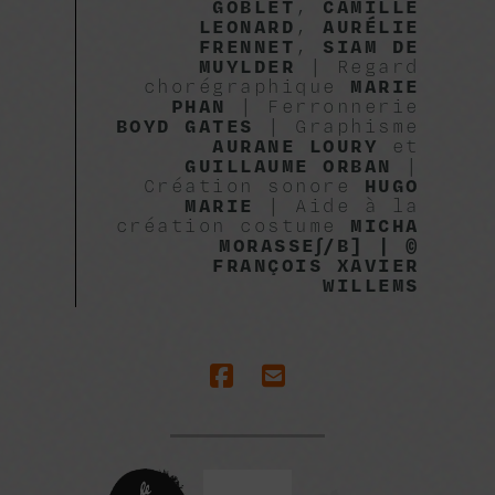
GOBLET
,
CAMILLE
LEONARD
,
AURÉLIE
FRENNET
,
SIAM DE
MUYLDER
| Regard
chorégraphique
MARIE
PHAN
| Ferronnerie
BOYD GATES
| Graphisme
AURANE LOURY
et
GUILLAUME ORBAN
|
Création sonore
HUGO
MARIE
| Aide à la
création costume
MICHA
MORASSE∫/B] | ©
FRANÇOIS XAVIER
WILLEMS