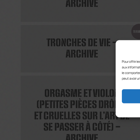
ARCHIVE
TERM
TRONCHES DE VIE –
ARCHIVE
Pour offrir 
aux informat
le comportem
peut avoir u
TERM
ORGASME ET VIOLON
(PETITES PIÈCES DRÔLES
ET CRUELLES SUR L’ART DE
SE PASSER À CÔTÉ) –
ARCHIVE