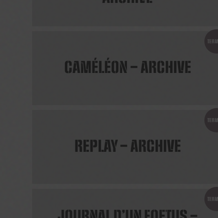
TERM
CAMÉLÉON – ARCHIVE
TERM
REPLAY – ARCHIVE
TERM
JOURNAL D’UN FOETUS –