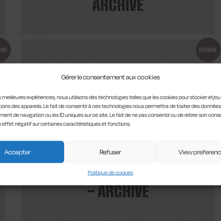
ARCHIVE
INÉ
TERMINÉ
PATER – ARCHIVE
Gérer le consentement aux cookies
les meilleures expériences, nous utilisons des technologies telles que les cookies pour stocker et/o
ions des appareils. Le fait de consentir à ces technologies nous permettra de traiter des données
ent de navigation ou les ID uniques sur ce site. Le fait de ne pas consentir ou de retirer son co
n effet négatif sur certaines caractéristiques et fonctions.
INÉ
TERMINÉ
Accepter
Refuser
View preferen
COURTS MAIS TRASH 2018
Politique de cookies
– ARCHIVE