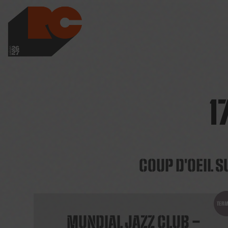
LES RICHES-CLAI
1
COUP D'OEIL S
TERM
MUNDIAL JAZZ CLUB –