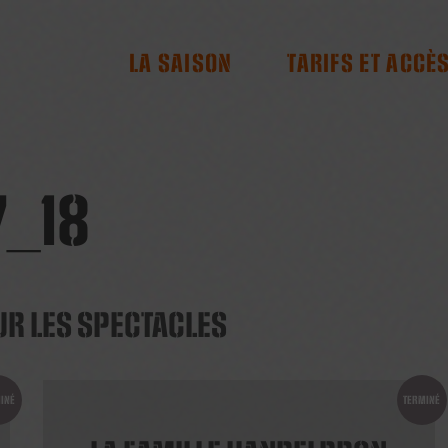
RES
LA SAISON
TARIFS ET ACCÈ
7_18
UR LES SPECTACLES
INÉ
TERMINÉ