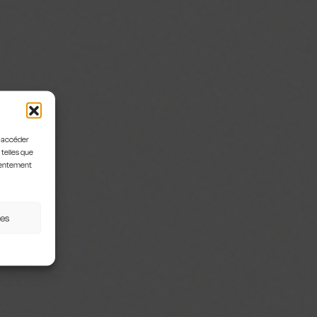
u accéder
 telles que
nsentement
ces