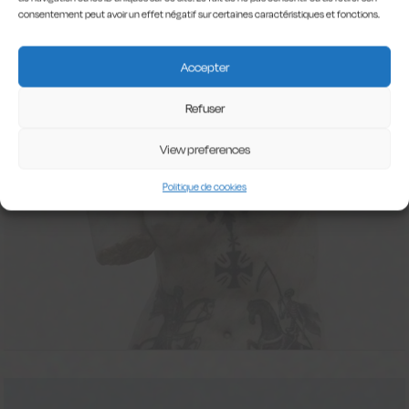
consentement peut avoir un effet négatif sur certaines caractéristiques et fonctions.
Accepter
ÉPIDERMIQUE
Refuser
ÉVÉNEMENT
View preferences
TERMINÉ
Politique de cookies