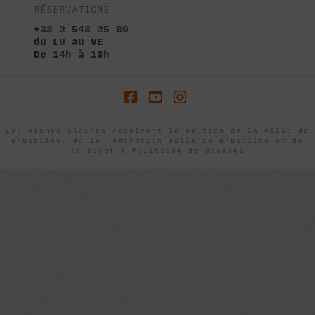
RÉSERVATIONS
+32 2 548 25 80
du LU au VE
De 14h à 18h
Facebook
YouTube
Instagram
Les Riches-Claires reçoivent le soutien de la Ville de
Bruxelles, de la Fédération Wallonie-Bruxelles et de
la Cocof |
Politique de Cookies