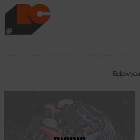
LES RICHES-CLAI
Below you'l