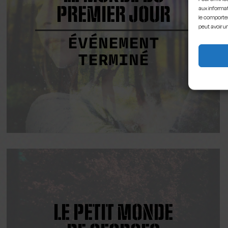
PREMIER JOUR
aux informat
le comportem
peut avoir u
ÉVÉNEMENT
TERMINÉ
LE PETIT MONDE