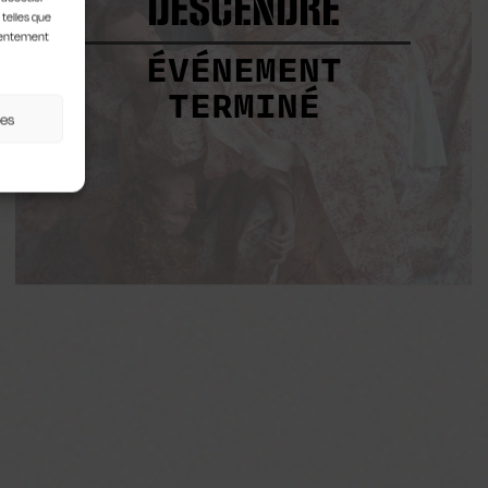
DESCENDRE
 telles que
nsentement
ÉVÉNEMENT
TERMINÉ
ces