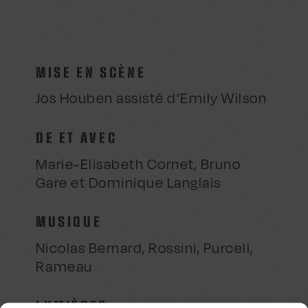
MISE EN SCÈNE
Jos Houben assisté d’Emily Wilson
DE ET AVEC
Marie-Elisabeth Cornet, Bruno
Gare et Dominique Langlais
MUSIQUE
Nicolas Bernard, Rossini, Purcell,
Rameau
LUMIÈRES