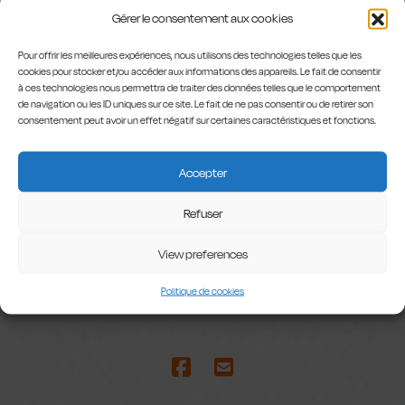
Gérer le consentement aux cookies
Christophe Schaeffer
Pour offrir les meilleures expériences, nous utilisons des technologies telles que les
cookies pour stocker et/ou accéder aux informations des appareils. Le fait de consentir
PHOTO
à ces technologies nous permettra de traiter des données telles que le comportement
de navigation ou les ID uniques sur ce site. Le fait de ne pas consentir ou de retirer son
©Olivier Ouadah
consentement peut avoir un effet négatif sur certaines caractéristiques et fonctions.
Accepter
De et avec Marie-
Elisabeth Cornet,
Refuser
Bruno Gare, Dominique
Langlais | Mise en
View preferences
scène Jos Houben
assisté d'Emily
Wilson
Politique de cookies