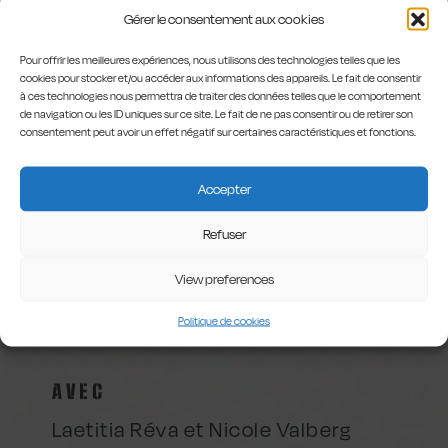
la mélancolie à l’éclat de rire,
Gérer le consentement aux cookies
sans jamais susciter la pitié.
Pour offrir les meilleures expériences, nous utilisons des technologies telles que les
cookies pour stocker et/ou accéder aux informations des appareils. Le fait de consentir
Toute la critique ici.
à ces technologies nous permettra de traiter des données telles que le comportement
de navigation ou les ID uniques sur ce site. Le fait de ne pas consentir ou de retirer son
consentement peut avoir un effet négatif sur certaines caractéristiques et fonctions.
J.M. - La Libre.
Accepter
Refuser
View preferences
ECRITURE ET MISE EN SCÈNE
Politique de cookies
Christian Dalimier
AVEC
Laetitia Réva
et
Nicole Valberg