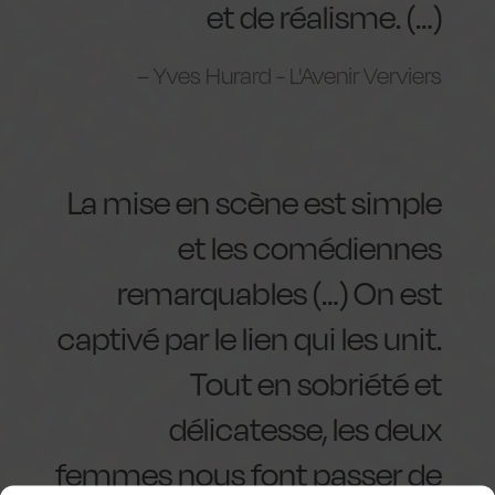
et de réalisme. (…)
Yves Hurard - L'Avenir Verviers
La mise en scène est simple
et les comédiennes
remarquables (…) On est
captivé par le lien qui les unit.
Tout en sobriété et
délicatesse, les deux
femmes nous font passer de