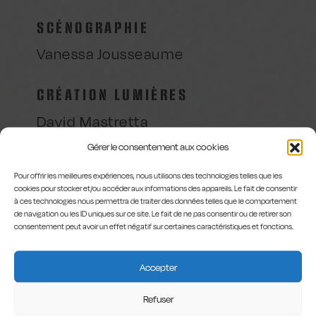
SCÉNOGRAPHIE
Vanessa Jousseaume
CRÉATION LUMIÈRES
David Mastretta
Gérer le consentement aux cookies
Pour offrir les meilleures expériences, nous utilisons des technologies telles que les
cookies pour stocker et/ou accéder aux informations des appareils. Le fait de consentir
à ces technologies nous permettra de traiter des données telles que le comportement
de navigation ou les ID uniques sur ce site. Le fait de ne pas consentir ou de retirer son
consentement peut avoir un effet négatif sur certaines caractéristiques et fonctions.
Une production de la Cie La
Volige / Nicolas Bonneau
(79) Avec le soutien du
Accepter
Conseil Général des Deux-
Sèvres (79) et du Conseil
Refuser
Régional Poitou-Charentes