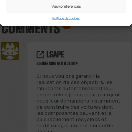
View preferences
Politique de cookies
COMMENTS
1
LSAPE
26 JUIN 2016 AT 11 H 32 MIN
Si nous voulons garantir la
realisation de ces objectifs, les
fabricants automobiles ont leur
propre role a jouer; c’est pourquoi
nous leur demandons instamment
de construire des voitures dont
les composantes peuvent etre
plus facilement recyclees et
reutilisees, et ce des leur sortie
d’usine .