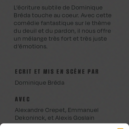
L’écriture subtile de Dominique
Bréda touche au coeur. Avec cette
comédie fantastique sur le thème
du deuil et du pardon, il nous offre
un mélange très fort et très juste
d’émotions.
ECRIT ET MIS EN SCÈNE PAR
Dominique Bréda
AVEC
Alexandre Crepet, Emmanuel
Dekoninck, et Alexis Goslain