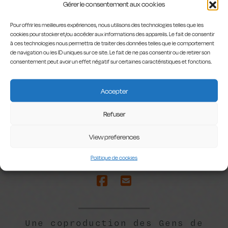
Gérer le consentement aux cookies
SCÉNOGRAPHIE
Pour offrir les meilleures expériences, nous utilisons des technologies telles que les
Auffray Deghorain
cookies pour stocker et/ou accéder aux informations des appareils. Le fait de consentir
à ces technologies nous permettra de traiter des données telles que le comportement
de navigation ou les ID uniques sur ce site. Le fait de ne pas consentir ou de retirer son
CRÉATION LUMIÈRES
consentement peut avoir un effet négatif sur certaines caractéristiques et fonctions.
Thomas Vanneste
Accepter
Refuser
Avec Alexandre Crepet,
Emmanuel Dekoninck, et
View preferences
Alexis Goslain
Politique de cookies
Une coproduction des Gens de