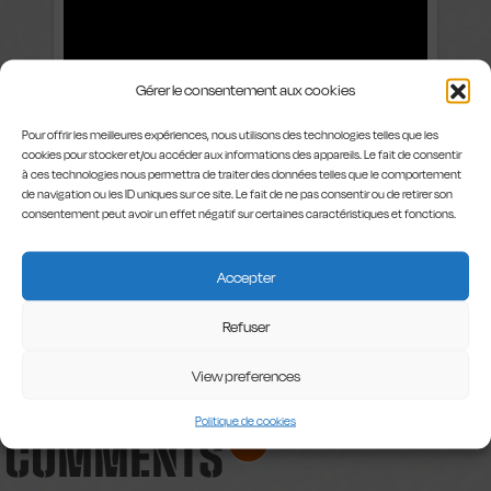
Gérer le consentement aux cookies
Pour offrir les meilleures expériences, nous utilisons des technologies telles que les
cookies pour stocker et/ou accéder aux informations des appareils. Le fait de consentir
à ces technologies nous permettra de traiter des données telles que le comportement
de navigation ou les ID uniques sur ce site. Le fait de ne pas consentir ou de retirer son
consentement peut avoir un effet négatif sur certaines caractéristiques et fonctions.
Accepter
Mute est un projet soutenu
par le Théâtre Jardin
Refuser
Passion de Namur.
View preferences
Politique de cookies
COMMENTS
1