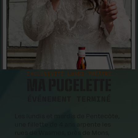
- EXCLUSIVITÉ LUNDI-THÉÂTRE -
MA PUCELETTE
ÉVÉNEMENT TERMINÉ
Les lundis et mardis de Pentecôte,
une fillette de 4 ans arpente les
rues de Wasmes, près de Mons,