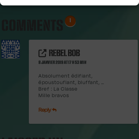
COMMENTS
1
REBEL BOB
8 JANVIER 2019 AT 17 H 53 MIN
Absolument édifiant,
époustouflant, bluffant, …
Bref : La Classe
Mille bravos
Reply