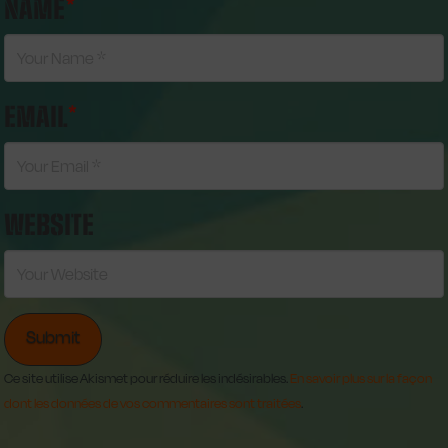
NAME
*
EMAIL
*
WEBSITE
Ce site utilise Akismet pour réduire les indésirables.
En savoir plus sur la façon
dont les données de vos commentaires sont traitées
.