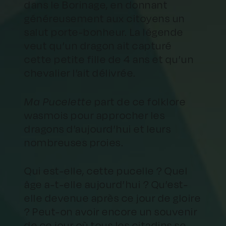
dans le Borinage, en donnant
généreusement aux citoyens un
salut porte-bonheur. La légende
veut qu’un dragon ait capturé
cette petite fille de 4 ans et qu’un
chevalier l’ait délivrée.
Ma Pucelette
part de ce folklore
wasmois pour approcher les
dragons d’aujourd’hui et leurs
nombreuses proies.
Qui est-elle, cette pucelle ? Quel
âge a-t-elle aujourd’hui ? Qu’est-
elle devenue après ce jour de gloire
? Peut-on avoir encore un souvenir
de ce jour où tous les citadins se