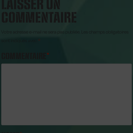
LAISSER UN
COMMENTAIRE
Votre adresse e-mail ne sera pas publiée.
Les champs obligatoires
sont indiqués avec
*
COMMENTAIRE
*