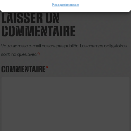
Politique de cookies
LAISSER UN
COMMENTAIRE
Votre adresse e-mail ne sera pas publiée.
Les champs obligatoires
sont indiqués avec
*
COMMENTAIRE
*