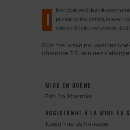
ls ont tout gobé : les princes charma
I
pas aux contes de fées, ils savent q
coin replié de leur conscience, là où l
Si je me laisse pousser les ch
chambre ? Si son nez s’allonge 
MISE EN SCÈNE
Eric De Staercke
ASSISTANAT À LA MISE EN 
Joséphine de Renesse