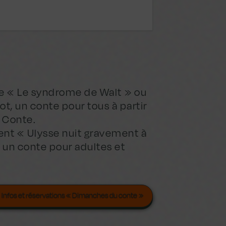
 de « Le syndrome de Walt » ou
ot, un conte pour tous à partir
u Conte.
ent « Ulysse nuit gravement à
, un conte pour adultes et
Infos et réservations « Dimanches du conte »