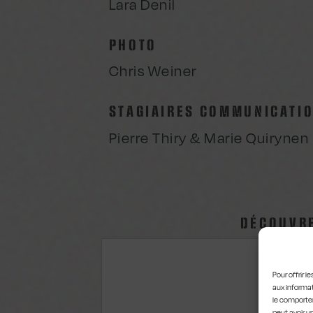
Lara Denil
PHOTO
Chris Weiner
STAGIAIRES COMMUNICATI
Pierre Thiry & Marie Quirynen
DÉCOUVRE
Pour offrir 
aux informat
le comportem
peut avoir u