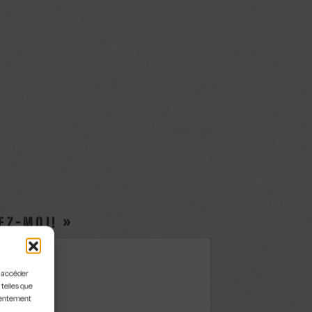
EZ-MOI! »
u accéder
 telles que
nsentement