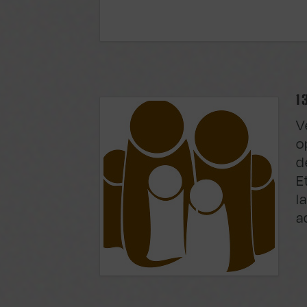
1
V
o
d
E
l
a