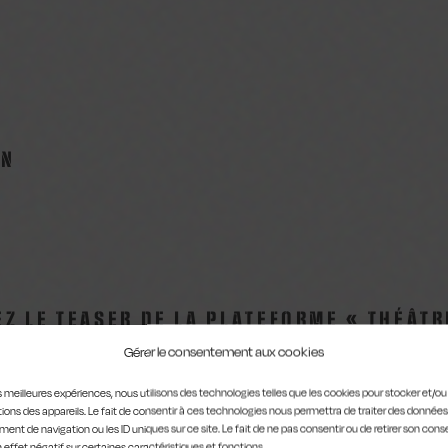
ON
Z LE TEASER DE LA PLATEFORME « THÉÂTR
Gérer le consentement aux cookies
les meilleures expériences, nous utilisons des technologies telles que les cookies pour stocker et/o
ions des appareils. Le fait de consentir à ces technologies nous permettra de traiter des données
ent de navigation ou les ID uniques sur ce site. Le fait de ne pas consentir ou de retirer son co
n effet négatif sur certaines caractéristiques et fonctions.