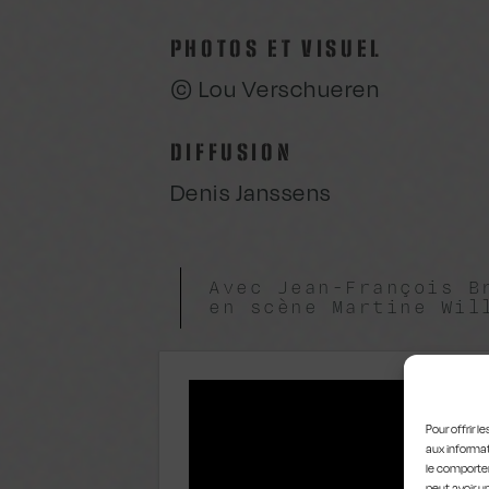
PHOTOS ET VISUEL
© Lou Verschueren
DIFFUSION
Denis Janssens
Avec Jean-François B
en scène Martine Wil
Pour offrir 
aux informat
le comportem
peut avoir u