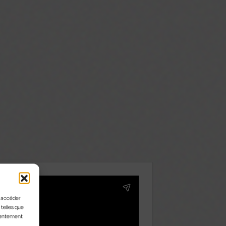
u accéder
 telles que
nsentement