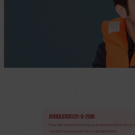
Annulation 22-11-2016
Pour des raisons techniques, la représentation de ce
Veuillez nous excuser de ce désagrément.