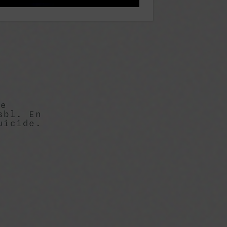
de
sbl. En
uicide.