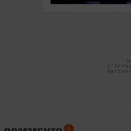
U
l’Arro
parten
1