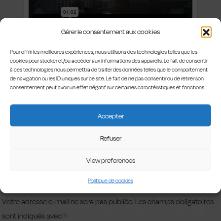
Gérer le consentement aux cookies
Pour offrir les meilleures expériences, nous utilisons des technologies telles que les
cookies pour stocker et/ou accéder aux informations des appareils. Le fait de consentir
à ces technologies nous permettra de traiter des données telles que le comportement
de navigation ou les ID uniques sur ce site. Le fait de ne pas consentir ou de retirer son
consentement peut avoir un effet négatif sur certaines caractéristiques et fonctions.
Accepter
Refuser
LAISSER UN
View preferences
COMMENTAIRE
Politique de cookies
Votre adresse e-mail ne sera pas publiée.
Les champs obligatoires
sont indiqués avec
*