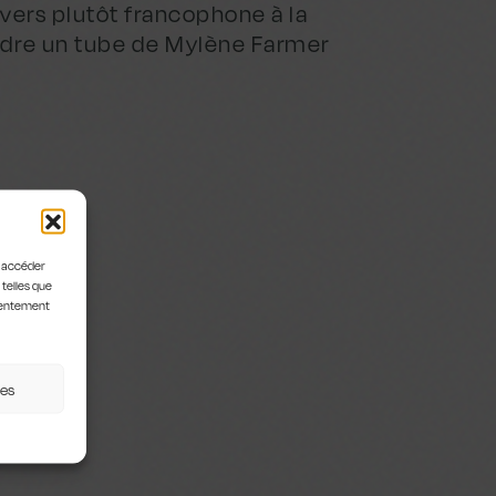
vers plutôt francophone à la
endre un tube de Mylène Farmer
u accéder
 telles que
nsentement
ces