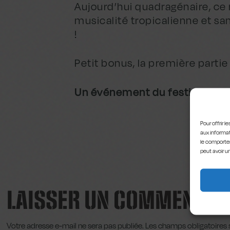
Aujourd’hui quadragénaire, ce 
musicalité tropicalienne et s
!
Petit bonus, la première parti
Un événement du festival Fra
Pour offrir 
aux informat
le comportem
peut avoir u
LAISSER UN COMMENTAI
Votre adresse e-mail ne sera pas publiée.
Les champs obligatoires 