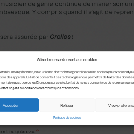
musicien de génie continue de marier son uni
ambaesque. Y compris quand il s’agit de repr
e sera assurée par
Crolles
!
ncoFaune.
Gérer le consentement aux cookies
les meilleures expériences, nous utilisons des technologies telles que les cookies pour stocker et/o
ions des appareils. Le fait de consentir à ces technologies nous permettra de traiter des données
ent de navigation ou les ID uniques sur ce site. Le fait de ne pas consentir ou de retirer son co
n effet négatif sur certaines caractéristiques et fonctions.
Accepter
Refuser
View preferen
RE
Politique de cookies
sont indiqués avec
*