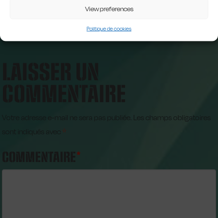
View preferences
Politique de cookies
LAISSER UN
COMMENTAIRE
Votre adresse e-mail ne sera pas publiée.
Les champs obligatoires
sont indiqués avec
*
COMMENTAIRE
*