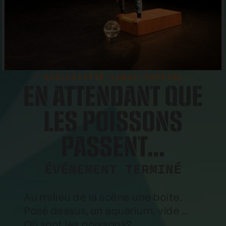
- EXCLUSIVITÉ LUNDI-THÉÂTRE -
EN ATTENDANT QUE
LES POISSONS
PASSENT…
ÉVÉNEMENT TERMINÉ
Au milieu de la scène une boite.
Posé dessus, un aquarium, vide …
Où sont les poissons?