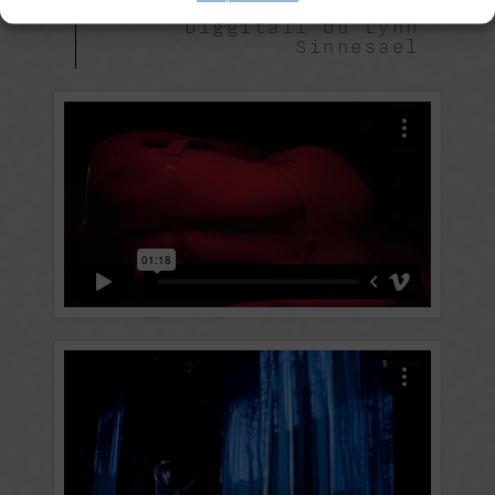
©Andries De Winter -
Diggitall ou Lynn
Sinnesael