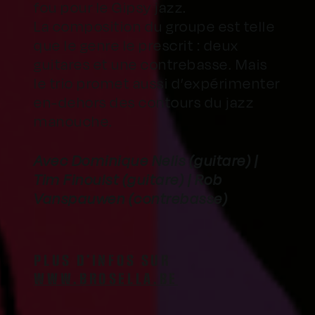
fou pour le Gipsy jazz.
La composition du groupe est telle
que le genre le prescrit : deux
guitares et une contrebasse. Mais
le trio promet aussi d’expérimenter
en-dehors des contours du jazz
manouche.
Avec Dominique Nelis (guitare) |
Tim Finoulst (guitare) | Rob
Vanspauwen (contrebasse)
PLUS D’INFOS SUR
WWW.BROSELLA.BE