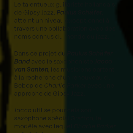
Le talentueux guitariste hollandais
de Gipsy Jazz,
Paulus Schäfer
,
atteint un niveau exceptionnel à
travers une collaboration avec des
noms connus du monde du jazz.
Dans ce projet du
Paulus Schäfer
Band
avec le saxophoniste
Jacco
van Santen
, les musiciens partent
à la recherche d’un renouveau du
Bebop de
Charlie Parker
avec une
approche de Gipsy Jazz.
Jacco
utilise pour cela son
saxophone spécial Grafton, le
modèle avec lequel
Charlie Parker