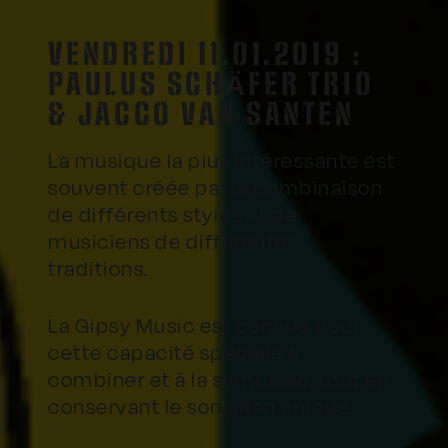
VENDREDI 11.01.2019 :
PAULUS SCHÄFER TRIO
& JACCO VAN SANTEN
La musique la plus intéressante est
souvent créée par la combinaison
de différents styles et de
musiciens de différentes
traditions.
La Gipsy Music est connue pour
cette capacité spéciale à
combiner et à la symbiose, tout en
conservant le son gitan unique.