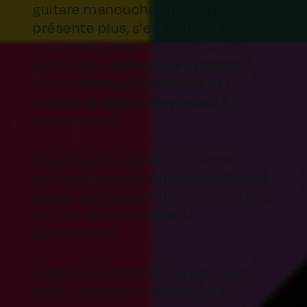
guitare manouche que l’on ne
présente plus, s’est entouré de
musiciens belges de la nouvelle
génération,
Alexandre Tripodi
au
violon,
Renaud Dardenne
à la
guitare et
Cédric Raymond
à la
contrebasse.
C’est avec une grande finesse
qu’ils interprètent un répertoire de
swing, de choro et de compositions
aux univers multiples et
surprenants.
Fapy Lafertin
, reconnu pour ses
interprétations si délicates et