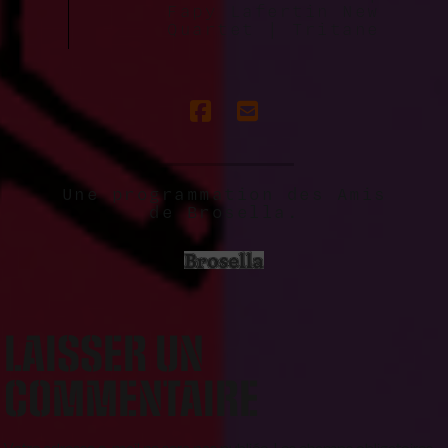
Fapy Lafertin New
Quartet | Tritane
Une programmation des Amis
de Brosella.
LAISSER UN
COMMENTAIRE