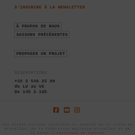
S'INSCRIRE À LA NEWSLETTER
À PROPOS DE NOUS
SAISONS PRÉCÉDENTES
PROPOSER UN PROJET
RÉSERVATIONS
+32 2 548 25 80
du LU au VE
De 14h à 18h
Facebook
YouTube
Instagram
Les Riches-Claires reçoivent le soutien de la Ville de
Bruxelles, de la Fédération Wallonie-Bruxelles et de
la Cocof |
Politique de Cookies