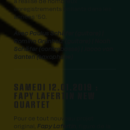
a réalisé de nombreux
enregistrements brillants dans les
années ’50.
Avec Paulus Schäfer (guitare) |
Romino Grünholz (guitare) | Noah
Schäfer (contrebasse) | Jacco van
Santen (saxophone)
SAMEDI 12.01.2019 :
FAPY LAFERTIN NEW
QUARTET
Pour ce tout nouveau projet
original,
Fapy Lafertin
, figure de la