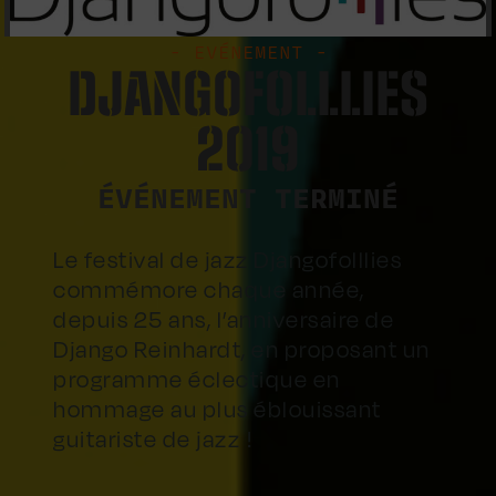
- EVÉNEMENT -
DJANGOFOLLLIES
2019
ÉVÉNEMENT TERMINÉ
Le festival de jazz Djangofolllies
commémore chaque année,
depuis 25 ans, l’anniversaire de
Django Reinhardt, en proposant un
programme éclectique en
hommage au plus éblouissant
guitariste de jazz !