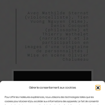
Avec Mathilde Sternat
(violoncelliste), Tien
Vuong Nguyen (mime),
Denis Cocquet
(philosophe) et
Thierry Wathelet
(narrateur) et la
participation en
images d'une vingtaine
de personnalités |
Mise en scène Olivier
Chalumeau
Gérer le consentement aux cookies
Pour offrir les meilleures expériences, nous utilisons des technologies telles que les
cookies pour stocker et/ou accéder aux informations des appareils. Le fait de consentir