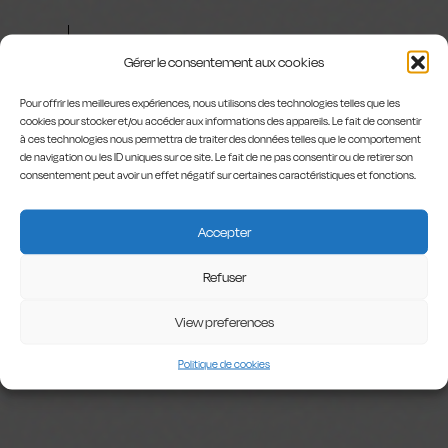
Raphael D'Agostino
(Cornet & Vocals),
Gérer le consentement aux cookies
Johan Dupont (Piano),
Max Malkomes (Bass) et
Pour offrir les meilleures expériences, nous utilisons des technologies telles que les
Laurent Vigneron
cookies pour stocker et/ou accéder aux informations des appareils. Le fait de consentir
(Drums).
à ces technologies nous permettra de traiter des données telles que le comportement
de navigation ou les ID uniques sur ce site. Le fait de ne pas consentir ou de retirer son
consentement peut avoir un effet négatif sur certaines caractéristiques et fonctions.
Accepter
Refuser
View preferences
Politique de cookies