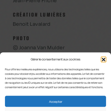
Jean-Pierre Friche
CRÉATION LUMIÈRES
Benoit Lavalard
PHOTO
© Joanna Van Mulder
Gérer le consentement aux cookies
Regard extérieur
Pour offrir les meilleures expériences, nous utilisons des technologies telles que les
Bénédicte Davin
cookies pour stocker et/ou accéder aux informations des appareils. Le fait de consentir
à ces technologies nous permettra de traiter des données telles que le comportement
de navigation ou les ID uniques sur ce site. Le fait de ne pas consentir ou de retirer son
consentement peut avoir un effet négatif sur certaines caractéristiques et fonctions.
Accepter