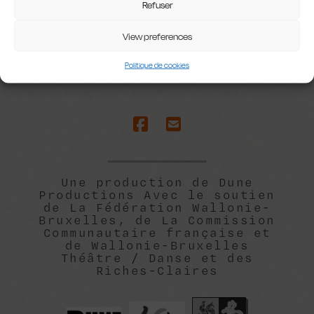
Refuser
View preferences
Politique de cookies
Une production de Dune
Productions Avec le soutien
de La Fédération Wallonie-
Bruxelles, de La Commission
Communautaire française et
de Wallonie-Bruxelles
Théâtre / Danse et des
Riches-Claires