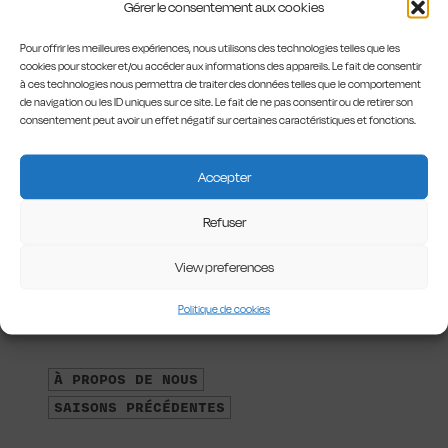
Gérer le consentement aux cookies
Pour offrir les meilleures expériences, nous utilisons des technologies telles que les
cookies pour stocker et/ou accéder aux informations des appareils. Le fait de consentir
à ces technologies nous permettra de traiter des données telles que le comportement
de navigation ou les ID uniques sur ce site. Le fait de ne pas consentir ou de retirer son
consentement peut avoir un effet négatif sur certaines caractéristiques et fonctions.
Accepter
Refuser
LES RICHES-CLAIRES
View preferences
24, rue des Riches Claires
B-1000 Bxl
Politique de cookies
S'INSCRIRE À LA NEWSLETTER
À PROPOS DE NOUS
SAISONS PRÉCÉDENTES