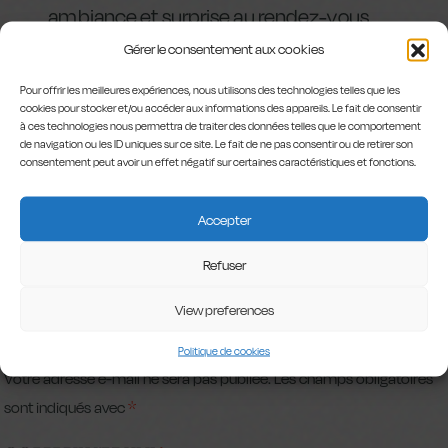
ambiance et surprise au rendez-vous.
Gérer le consentement aux cookies
Save the date: 13/06 à 18h!
Pour offrir les meilleures expériences, nous utilisons des technologies telles que les
cookies pour stocker et/ou accéder aux informations des appareils. Le fait de consentir
à ces technologies nous permettra de traiter des données telles que le comportement
de navigation ou les ID uniques sur ce site. Le fait de ne pas consentir ou de retirer son
consentement peut avoir un effet négatif sur certaines caractéristiques et fonctions.
Accepter
Refuser
LAISSER UN
View preferences
COMMENTAIRE
Politique de cookies
Votre adresse e-mail ne sera pas publiée.
Les champs obligatoires
sont indiqués avec
*