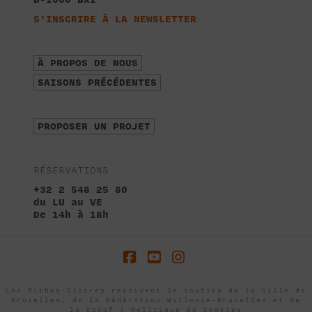
S'INSCRIRE À LA NEWSLETTER
À PROPOS DE NOUS
SAISONS PRÉCÉDENTES
PROPOSER UN PROJET
RÉSERVATIONS
+32 2 548 25 80
du LU au VE
De 14h à 18h
Facebook
YouTube
Instagram
Les Riches-Claires reçoivent le soutien de la Ville de
Bruxelles, de la Fédération Wallonie-Bruxelles et de
la Cocof |
Politique de Cookies