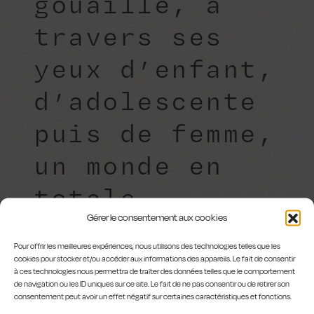
gouaille, à
travers ses
yeux d’enfant,
d’adolescente
puis de femme,
un monde en
totale
Gérer le consentement aux cookies
mutation où la
Pour offrir les meilleures expériences, nous utilisons des technologies telles que les
joie du
cookies pour stocker et/ou accéder aux informations des appareils. Le fait de consentir
à ces technologies nous permettra de traiter des données telles que le comportement
collectif fait
de navigation ou les ID uniques sur ce site. Le fait de ne pas consentir ou de retirer son
consentement peut avoir un effet négatif sur certaines caractéristiques et fonctions.