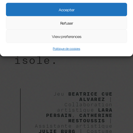
place peu à
Accepter
peu à la
Refuser
violence d’un
View preferences
système qui
Politique de cookies
isole.
Jeu
BEATRICE CUE
ALVAREZ
|
Collaboration
artistique
LARA
PERSAIN
,
CATHERINE
MESTOUSSIS
|
Assistante artistique
JULIE BURG
| Costume