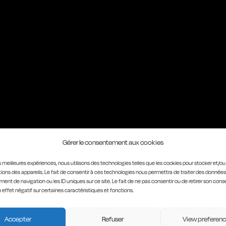
Gérer le consentement aux cookies
les meilleures expériences, nous utilisons des technologies telles que les cookies pour stocker et/o
ions des appareils. Le fait de consentir à ces technologies nous permettra de traiter des données
ent de navigation ou les ID uniques sur ce site. Le fait de ne pas consentir ou de retirer son co
n effet négatif sur certaines caractéristiques et fonctions.
Accepter
Refuser
View preferen