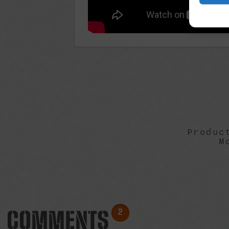
Produc
M
COMMENTS
2