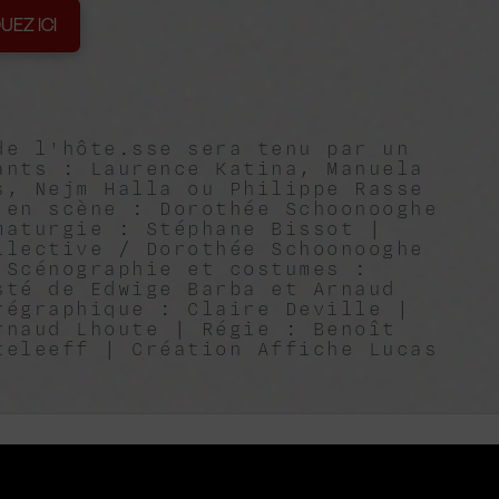
UEZ ICI
de l'hôte.sse sera tenu par un
ants : Laurence Katina, Manuela
s, Nejm Halla ou Philippe Rasse
 en scène : Dorothée Schoonooghe
maturgie : Stéphane Bissot |
llective / Dorothée Schoonooghe
 Scénographie et costumes :
sté de Edwige Barba et Arnaud
régraphique : Claire Deville |
rnaud Lhoute | Régie : Benoît
teleeff | Création Affiche Lucas