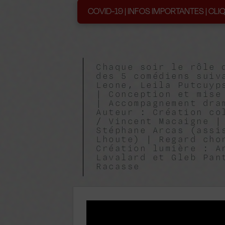
COVID-19 | INFOS IMPORTANTES | CLIQ
Chaque soir le rôle 
des 5 comédiens suiv
Leone, Leila Putcuyp
| Conception et mise
| Accompagnement dra
Auteur : Création co
/ Vincent Macaigne |
Stéphane Arcas (assi
Lhoute) | Regard cho
Création lumière : A
Lavalard et Gleb Pan
Racasse