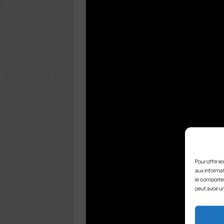
Pour offrir 
aux informat
le comportem
peut avoir u