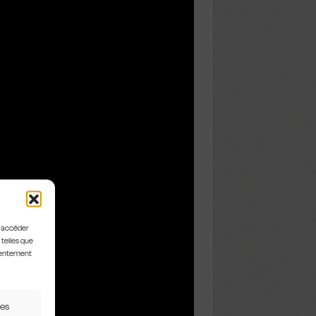
u accéder
 telles que
nsentement
ces