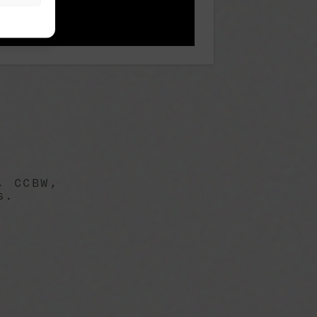
, CCBW,
s.