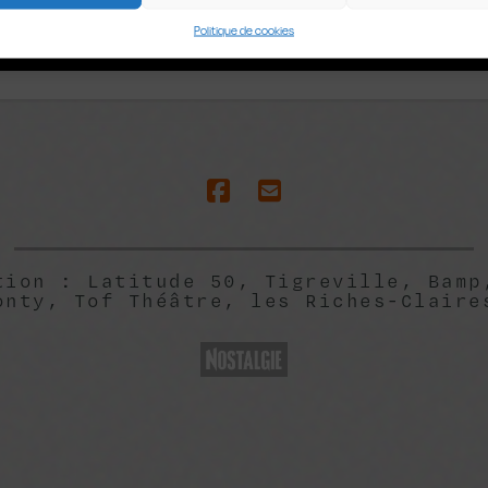
Politique de cookies
tion : Latitude 50, Tigreville, Bamp
onty, Tof Théâtre, les Riches-Claire