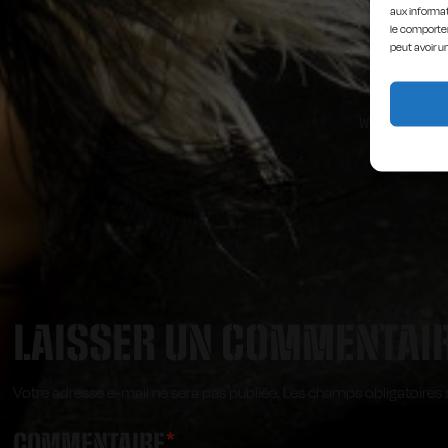
aux informat
le comportem
peut avoir u
Par 
Grave
Walloni
LAISSER UN COMMENTAI
Votre adresse e-mail ne sera pas publiée.
Les champs obligatoires 
COMMENTAIRE
*