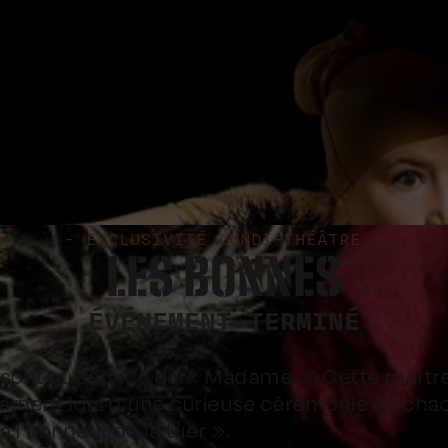
- EXCLUSIVITÉ LUNDI-THÉÂTRE -
LES BONNES
ÉVÉNEMENT TERMINÉ
, sont au service de « Madame ». Cette maître
incarnent lors d’une curieuse cérémonie où cha
 l’honneur de la tuer ».