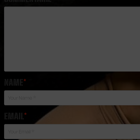
NAME
*
EMAIL
*