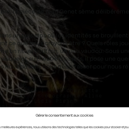
lèbre, la pièce de Jean Genet sème délibérémen
ns un huis clos où les identités se brouillent
t ce que nous croyons être ? Quels rôles jo
me un rituel bouffon, un peu vaudou. Sous 
 masque et au théâtre d’objets, il pose une qu
es nous devons nous débarrasser pour nous réa
 Del Bosque | Avec Charlotte
Charlier | Scénographie Aline
 | Masque Lucia Picaro |
usiak
Gérer le consentement aux cookies
les meilleures expériences, nous utilisons des technologies telles que les cookies pour stocker et/o