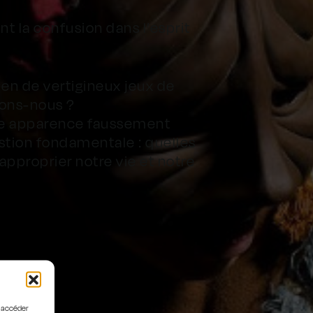
t la confusion dans l’esprit
 en de vertigineux jeux de
uons-nous ?
une apparence faussement
estion fondamentale : quelles
pproprier notre vie et notre
u accéder