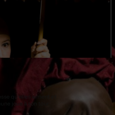
sse qu’elles aiment et
cune joue à son tour