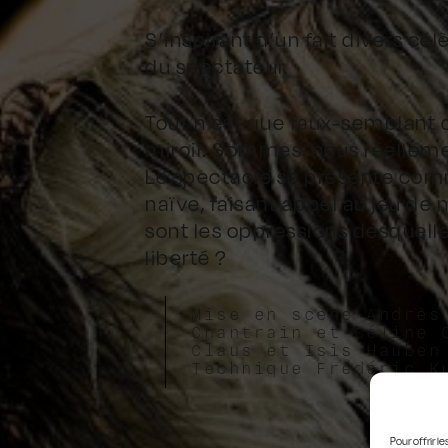
S’inspirant d’un fait divers cé
du spectateur.
Tout n’est que faux-semblant da
miroir. Sommes-nous réellemen
Le spectacle se présente com
naïve, faisant appel au jeu de
sont les oppressions desquell
liberté ?
Mise en scène Andrès
Chantrain et Céline 
Claus et Isis Hauben
Technique Frédéric K
Pour offrir 