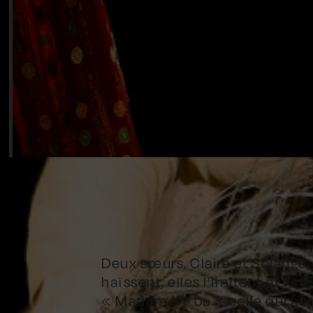
Deux sœurs, Claire et Solange
haïssent, elles l’imitent et l’
« Madame » ou « celle qui aura