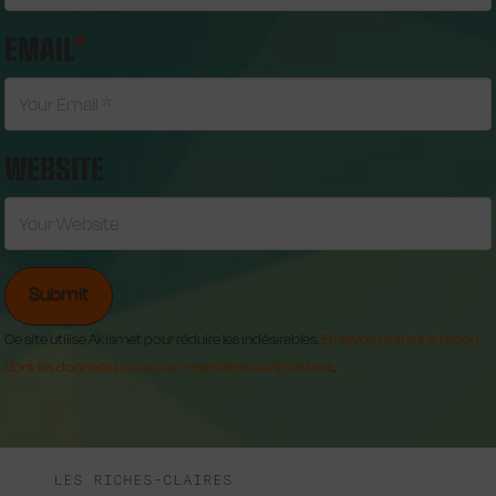
EMAIL
*
WEBSITE
Ce site utilise Akismet pour réduire les indésirables.
En savoir plus sur la façon
dont les données de vos commentaires sont traitées
.
LES RICHES-CLAIRES