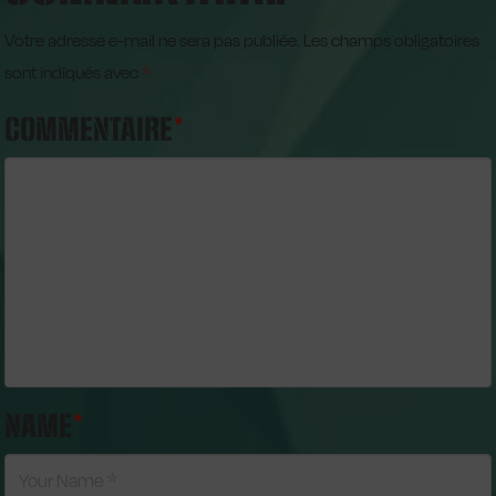
Votre adresse e-mail ne sera pas publiée.
Les champs obligatoires
sont indiqués avec
*
COMMENTAIRE
*
NAME
*