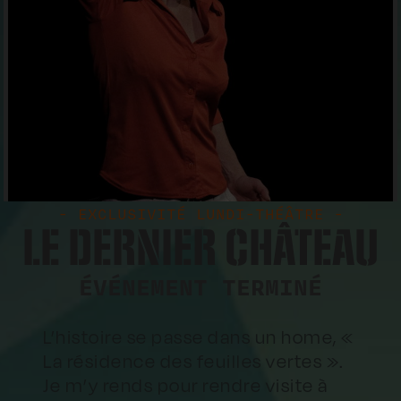
- EXCLUSIVITÉ LUNDI-THÉÂTRE -
LE DERNIER CHÂTEAU
ÉVÉNEMENT TERMINÉ
L’histoire se passe dans un home, «
La résidence des feuilles vertes ».
Je m’y rends pour rendre visite à