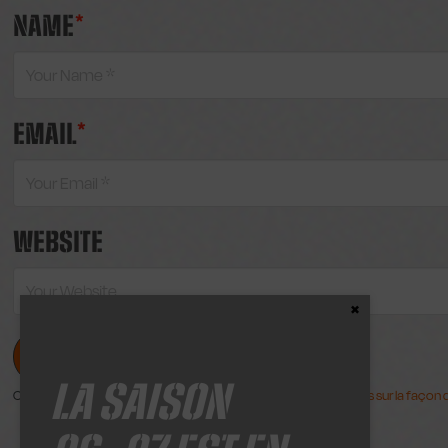
NAME
*
EMAIL
*
WEBSITE
Close the Content
LA SAISON
Ce site utilise Akismet pour réduire les indésirables.
En savoir plus sur la faço