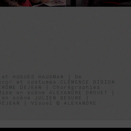
 et HUGUES HAUSMAN | De
écor et costumes CLÉMENCE DIDION
ÉRÔME DEJEAN | Chorégraphies
Mise en scène ALEXANDRE DROUET |
 en scène JULIEN BESURE |
DEJEAN | Visuel © ALEXANDRE