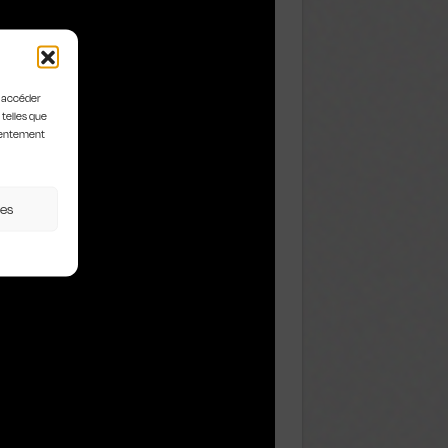
u accéder
 telles que
nsentement
ces