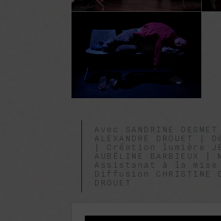
Avec SANDRINE DESMET
ALEXANDRE DROUET | D
| Création lumière J
AUBÉLINE BARBIEUX | 
Assistanat à la mise
Diffusion CHRISTINE 
DROUET