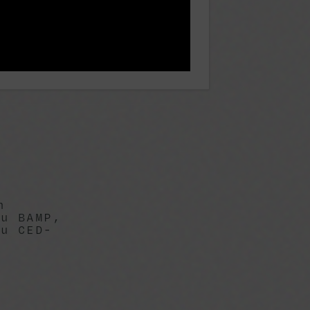
n
du BAMP,
du CED-