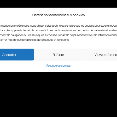
Gérer le consentement aux cookies
les meilleures expériences, nous utilisons des technologies telles que les cookies pour stocker et/o
ions des appareils. Le fait de consentir à ces technologies nous permettra de traiter des données
ent de navigation ou les ID uniques sur ce site. Le fait de ne pas consentir ou de retirer son co
n effet négatif sur certaines caractéristiques et fonctions.
Accepter
Refuser
View preferen
Politique de cookies