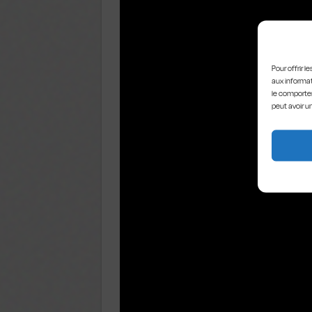
Pour offrir 
aux informat
le comportem
peut avoir u