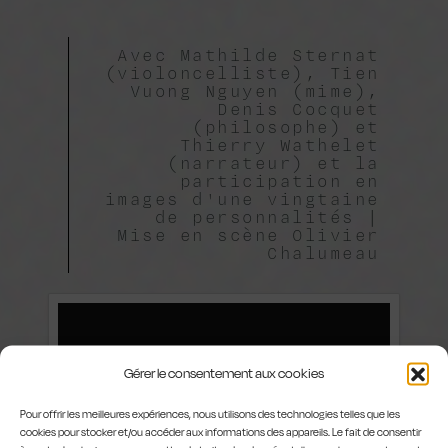
Avec Mathilde Sternat
(violoncelliste), Tien
Vuong Nguyen (mime),
Denis Cocquet
(philosophe) et
Thierry Wathelet
(narrateur) et la
participation en
images d'une vingtaine
de personnalités |
Mise en scène Olivier
Chalumeau
Gérer le consentement aux cookies
Pour offrir les meilleures expériences, nous utilisons des technologies telles que les
cookies pour stocker et/ou accéder aux informations des appareils. Le fait de consentir