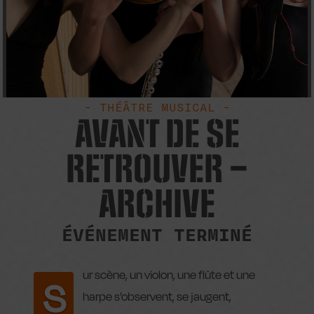
- THÉÂTRE MUSICAL -
AVANT DE SE
RETROUVER –
ARCHIVE
ÉVÉNEMENT TERMINÉ
ur scène, un violon, une flûte et une
S
harpe s’observent, se jaugent,