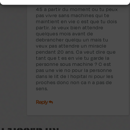
45 a partir du moment ou tu peux
pas vivre sans machines qui te
maintient en vie c est que tu dois
partir. Je veux bien attendre
quelques mois avant de
debrancher quelqu un mais tu
veux pas attendre un miracle
pendant 20 ans. Ca veut dire que
tant que t es en vie tu garde la
personne sous machine ? C est
pas une vie no pour la personne
dans le lit de l hopital ni pour les
proches donc non ca n a pas de
sens.
Reply