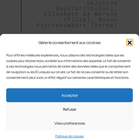
Delphine
Bouvier(violon),
Elisabeth de Merode
(flûte), Manon
Pierrehumbert (harpe)
Gérer le consentement aux cookies
Pour offrir les meilleures expériences, nous utilisons des technologies telles que les
cookies pour stocker et/ou accéder aux informations des appareils. Le fait de consentir
à ces technologies nous permettra de traiter des données telles que le comportement
de navigation ou les ID uniques sur ce site. Le fait de ne pas consentir ou de retirer son
consentement peut avoir un effet négatif sur certaines caractéristiques et fonctions.
COMMENTS
1
Accepter
Refuser
View preferences
PAYSAGES-TSCHIRHART
13 MAI 2016 AT 12 H 35 MIN
Politique de cookies