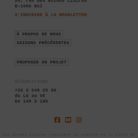
24, rue des Riches Claires
B-1000 Bxl
S'INSCRIRE À LA NEWSLETTER
À PROPOS DE NOUS
SAISONS PRÉCÉDENTES
PROPOSER UN PROJET
RÉSERVATIONS
+32 2 548 25 80
du LU au VE
De 14h à 18h
Facebook
YouTube
Instagram
Les Riches-Claires reçoivent le soutien de la Ville de