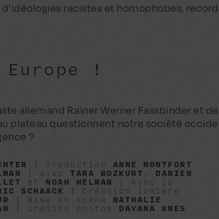
 d’idéologies racistes et homophobes, records
 Europe !
éaste allemand Rainer Werner Fassbinder et de
au plateau questionnent notre société occid
rgence ?
CHTER
| Traduction
ANNE MONTFORT
LMAN
| Avec
TARA BOZKURT
,
DAMIEN
LLET
et
NOAH HELMAN
| Avec la
RIC SCHAACK
| Création lumière
UR
| Mise en scène
NATHALIE
AN
| Crédits photos
DAYANA KNES