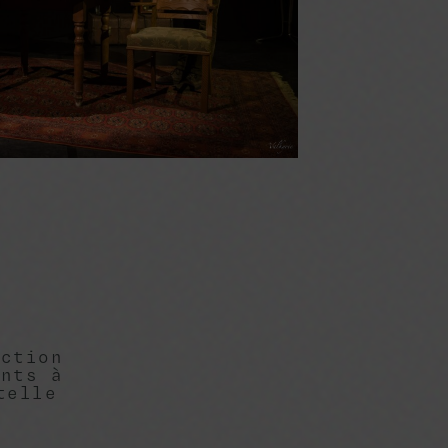
uction
ents à
telle