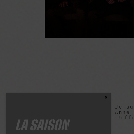
Close the Content
Je su
Anne 
Joff
LA SAISON