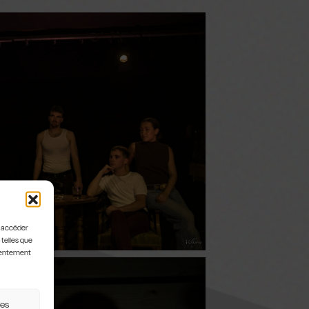
u accéder
 telles que
nsentement
ces