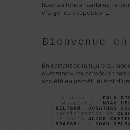
libertés fondamentales, retour
d’urgence à répétition…
Bienvenue en
En partant de la figure du cin
automne
», les comédien·nes 
société en perpétuel état d’u
Une pièce de
FALK RI
| Adaptation
NOAH HE
BELTRAN
,
JONATHAN CO
participation de
CÉD
et régie
ALICE CRETE
BRASSEL
et
NOAH HELM