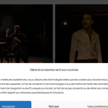
Gérer le consentement aux cookies
les meilleures expériences, nous utilisons des technologies telles que les cookies pour stocker et/o
ions des appareils. Le fait de consentir à ces technologies nous permettra de traiter des données
ent de navigation ou les ID uniques sur ce site. Le fait de ne pas consentir ou de retirer son co
n effet négatif sur certaines caractéristiques et fonctions.
Accepter
Refuser
View preferen