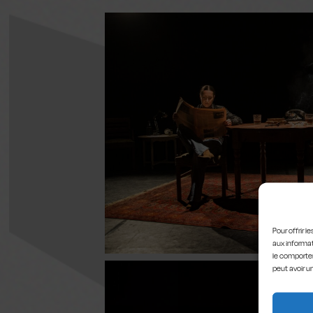
Pour offrir 
aux informat
le comportem
peut avoir u