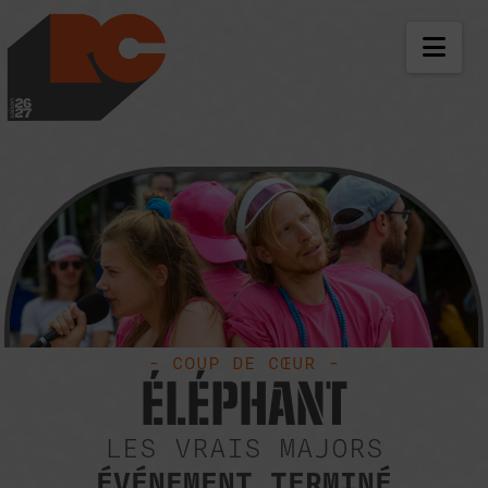
LES RICHES-CLAIR
NAV
- COUP DE CŒUR -
ÉLÉPHANT
LES VRAIS MAJORS
ÉVÉNEMENT TERMINÉ