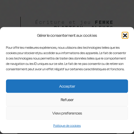
Écriture et jeu
FEMKE
PLATTEAU
,
ALEXIS
JULÉMONT
,
QUENTIN
Gérer le consentement aux cookies
LEMENU
,
MANU LEPAGE
|
Dramaturgie, mise en
Pour offrir les meilleures expériences, nous utilisons des technologies telles que les
espace et
cookies pour stocker et/ou accéder aux informations des appareils. Le fait de consentir
accompagnement
DIANE
à ces technologies nous permettra de traiter des données telles que le comportement
FOURDRIGNIER
,
MAGALIE
de navigation ou les ID uniques sur ce site. Le fait de ne pas consentir ou de retirer son
EHLINGER
,
HÉLOÏSE
consentement peut avoir un effet négatif sur certaines caractéristiques et fonctions.
RAVET
| Scénographie
MARIE STORUP
| Costume
CHRISTINE MOBERS
|
Graphisme
NICOLAS
Accepter
BELAYEW
—
pierrepapier.studio |
Refuser
Régie
BENOIT LAVALARD
View preferences
Politique de cookies