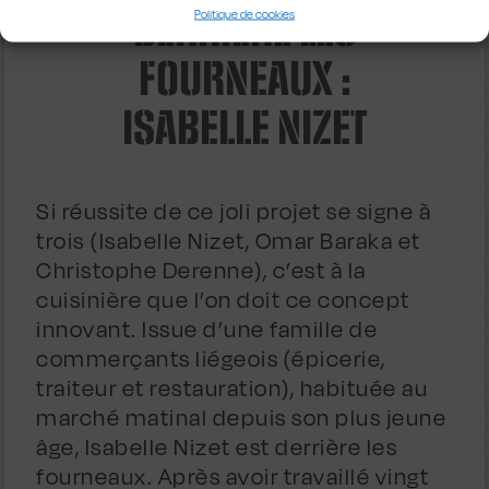
DERRIÈRE LES
Politique de cookies
FOURNEAUX :
ISABELLE NIZET
Si réussite de ce joli projet se signe à
trois (Isabelle Nizet, Omar Baraka et
Christophe Derenne), c’est à la
cuisinière que l’on doit ce concept
innovant. Issue d’une famille de
commerçants liégeois (épicerie,
traiteur et restauration), habituée au
marché matinal depuis son plus jeune
âge, Isabelle Nizet est derrière les
fourneaux. Après avoir travaillé vingt