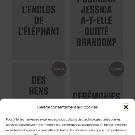
L’ENCLOS
JESSICA
DE
A-T-ELLE
L’ÉLÉPHANT
QUITTÉ
BRANDON?
TERMINÉ
TERMINÉ
DES
GENS
CÉRÉMONIES
AU
Gérer le consentement aux cookies
TRAVAIL
Pour offrir les meilleures expériences, nous utilisons des technologies telles que les
cookies pour stocker et/ou accéder aux informations des appareils. Le fait de consentir
à ces technologies nous permettra de traiter des données telles que le comportement