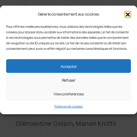
CRÉATION LUMIÈRE
Gérer le consentement aux cookies
Judith de Laubier
Pour offrir les meilleures expériences, nous utilisons des technologies telles que les
cookies pour stocker et/ou accéder aux informations des appareils. Le fait de consentir
COSTUMES
à ces technologies nous permettra de traiter des données telles que le comportement
de navigation ou les ID uniques sur ce site. Le fait de ne pas consentir ou de retirer son
Clémentine Colpin, Pauline
consentement peut avoir un effet négatif sur certaines caractéristiques et fonctions.
Desmarets, Mélissa Roussaux
Accepter
ASSISTANAT À LA MISE EN
Refuser
SCÈNE
Olivia Smets
View preferences
Politique de cookies
DRAMATURGIE
Clémentine Colpin, Manon Krüttli