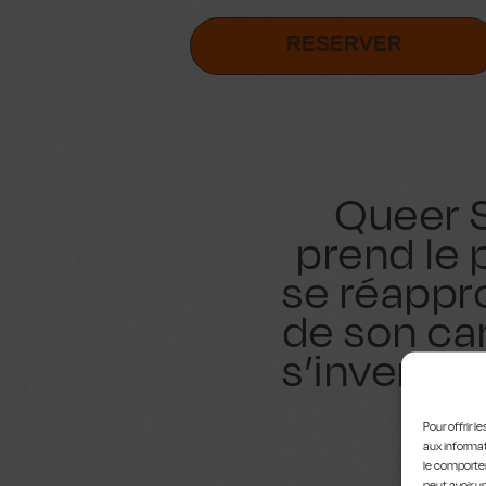
RESERVER
Queer S
prend le 
se réappro
de son car
s’inversen
es
Pour offrir 
aux informat
le comportem
peut avoir u