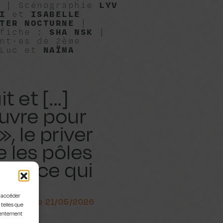
 | Scénographie
LYV
I
et
ISABELLE
TER NOCTURNE
|
fiche :
SHA NSK
|
nt·es de 2ème
-Luc et
NAÏMA
et [...]
œuvre pour
, le priver
e les pôles
plus ce qui
te.
u accéder
 Suricate, le 21/05/2026
 telles que
nsentement