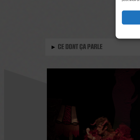
Les info
vous a
▸
CE DONT ÇA PARLE