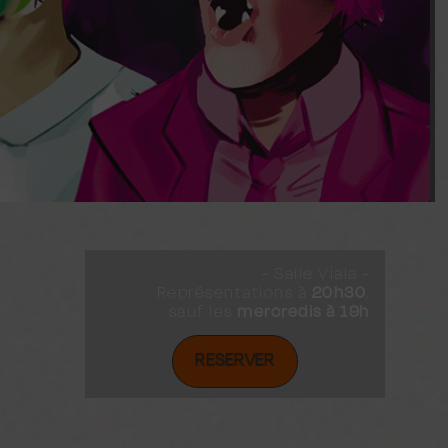
- Salle Viala -
20h30
Représentations à
,
mercredis à 19h
sauf les
RESERVER