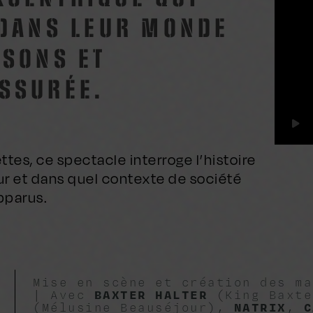
 DANS LEUR MONDE
SSONS ET
SSURÉE.
tes, ce spectacle interroge l’histoire
eur et dans quel contexte de société
pparus.
Mise en scène et création des m
| Avec
BAXTER HALTER
(King Baxt
(Mélusine Beauséjour),
NATRIX
,
C