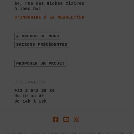
24, rue des Riches Claires
B-1000 Bxl
S'INSCRIRE À LA NEWSLETTER
À PROPOS DE NOUS
SAISONS PRÉCÉDENTES
PROPOSER UN PROJET
RÉSERVATIONS
+32 2 548 25 80
du LU au VE
De 14h à 18h
Facebook
YouTube
Instagram
Les Riches-Claires reçoivent le soutien de la Ville de