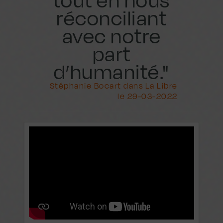
tout en nous
réconciliant
avec notre
part
d’humanité."
Stéphanie Bocart dans La Libre
le 29-03-2022