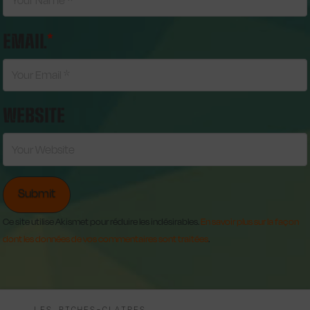
EMAIL
*
WEBSITE
Ce site utilise Akismet pour réduire les indésirables.
En savoir plus sur la façon
dont les données de vos commentaires sont traitées
.
LES RICHES-CLAIRES