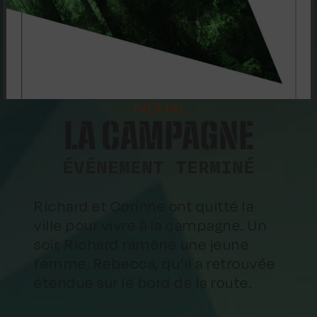
- THÉÂTRE -
LA CAMPAGNE
ÉVÉNEMENT TERMINÉ
Richard et Corinne ont quitté la
ville pour vivre à la campagne. Un
soir, Richard ramène une jeune
femme, Rebecca, qu’il a retrouvée
étendue sur le bord de la route.