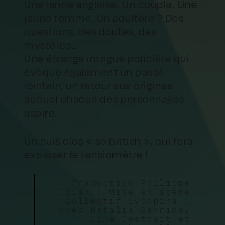
Une lande anglaise. Un couple. Une
jeune femme. Un adultère ? Des
questions, des doutes, des
mystères…
Une étrange intrigue policière qui
évoque également un passé
lointain, un retour aux origines
auquel chacun des personnages
aspire.
Un huis clos « so british », qui fera
exploser le tensiomètre !
Traduction Philippe
Djian | Mise en scène
Collectif Lycopina |
Avec Natalia Garrido,
Line Destrait et