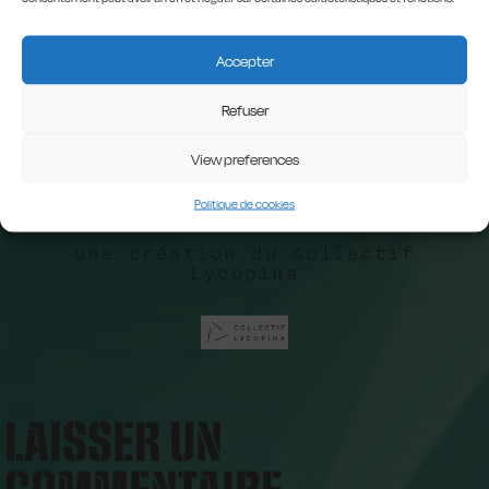
Accepter
Refuser
View preferences
Politique de cookies
Une création du Collectif
Lycopina
LAISSER UN