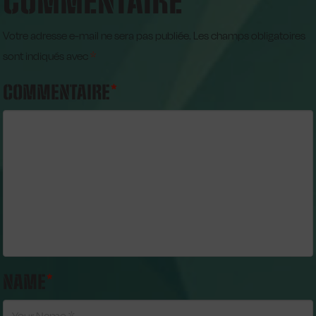
COMMENTAIRE
Votre adresse e-mail ne sera pas publiée.
Les champs obligatoires
sont indiqués avec
*
COMMENTAIRE
*
NAME
*