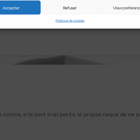
Accepter
Refuser
View preferen
Politique de cookies
mis ?
 contre, s’ils sont trop petits, le propos risque de ne p