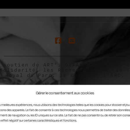
 soutien de ART², OXFAM-Magasin du 
Solidarité, les Riches-Claires, le 
Royal du Parc, le Bamp, et l’ARC.
Gérer le consentement aux cookies
les meilleures expériences, nous utilisons des technologies telles que les cookies pour stocker et/o
ions des appareils. Le fait de consentir à ces technologies nous permettra de traiter des données
ent de navigation ou les ID uniques sur ce site. Le fait de ne pas consentir ou de retirer son co
n effet négatif sur certaines caractéristiques et fonctions.