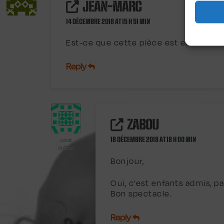
JEAN-MARC
14 DÉCEMBRE 2018 AT 15 H 51 MIN
Est-ce que cette pièce est enfant ad
Reply
ZABOU
18 DÉCEMBRE 2018 AT 18 H 00 MIN
post
author
Bonjour,
Oui, c’est enfants admis, par
Bon spectacle.
Reply