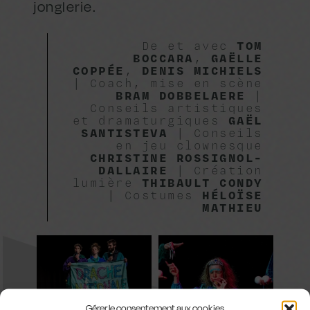
jonglerie.
De et avec
TOM
BOCCARA
,
GAËLLE
COPPÉE
,
DENIS MICHIELS
| Coach, mise en scène
BRAM DOBBELAERE
|
Conseils artistiques
et dramaturgiques
GAËL
SANTISTEVA
| Conseils
en jeu clownesque
CHRISTINE ROSSIGNOL-
DALLAIRE
| Création
lumière
THIBAULT CONDY
| Costumes
HÉLOÏSE
MATHIEU
Gérer le consentement aux cookies