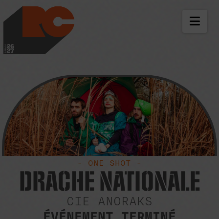
LES RICHES-CLAIR
NAV
- ONE SHOT -
DRACHE NATIONALE
CIE ANORAKS
ÉVÉNEMENT TERMINÉ