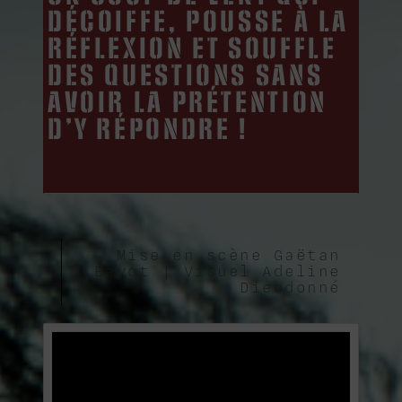
DÉCOIFFE, POUSSE À LA
RÉFLEXION ET SOUFFLE
DES QUESTIONS SANS
AVOIR LA PRÉTENTION
D’Y RÉPONDRE !
Mise en scène Gaëtan
Bayot | Visuel Adeline
Dieudonné