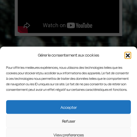
Gérer le consentement aux cookies
Pour offrir les meilleures expériences, nous utilisons des technologies telles que les
cookies pour stocker et/ou accéder aux informations des appareils. Le fait de consentir
à ces technologies nous permettra de traiter des données telles que le comportement
de navigation ou les ID uniques sur ce site. Le fait de ne pas consentir ou de retirer son
consentement peut avoir un effet négatif sur certaines caractéristiques et fonctions.
COMMENTS
3
Accepter
Refuser
VANDERLINDEN
View preferences