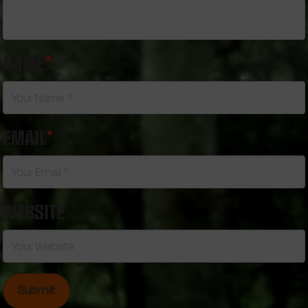
NAME
*
EMAIL
*
WEBSITE