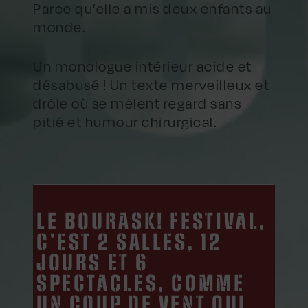
Parce qu’elle a mis deux enfants au
monde.
Un monologue intérieur acide et
désabusé ! Un texte merveilleux et
drôle où se mêlent regard sans
pitié et humour chirurgical.
LE BOURASK! FESTIVAL,
C’EST 2 SALLES, 12
JOURS ET 6
SPECTACLES, COMME
UN COUP DE VENT QUI