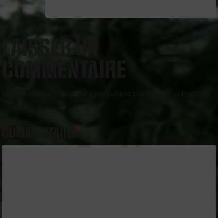
LAISSER UN
COMMENTAIRE
Votre adresse e-mail ne sera pas publiée.
Les champs obligatoires
sont indiqués avec
*
COMMENTAIRE
*