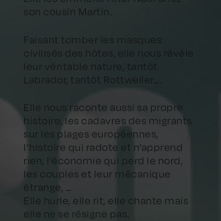
son cousin Martin.
Faisant tomber les masques
civilisés des hôtes, elle nous révèle
leur véritable nature, tantôt
Labrador, tantôt Rottweiler….
Elle nous raconte aussi sa propre
histoire, les cadavres des migrants
sur les plages européennes,
l’histoire qui radote et n’apprend
rien, l’économie qui perd le nord,
les couples et leur mécanique
étrange, …
Elle hurle, elle rit, elle chante mais
elle ne se résigne pas.